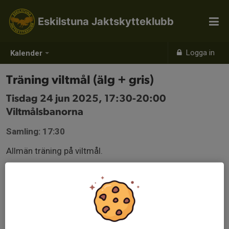
Eskilstuna Jaktskytteklubb
Logga in
Kalender
Träning viltmål (älg + gris)
Tisdag 24 jun 2025, 17:30-20:00
Viltmålsbanorna
Samling: 17:30
Allmän träning på viltmål.
Detta är vår ordinarie träningstid. Denna kan ändras och
ställas in med kort varsel. Vi rekommenderar dig att
kontrollera vår Facebook-sida där vi publicerar
ändringar.