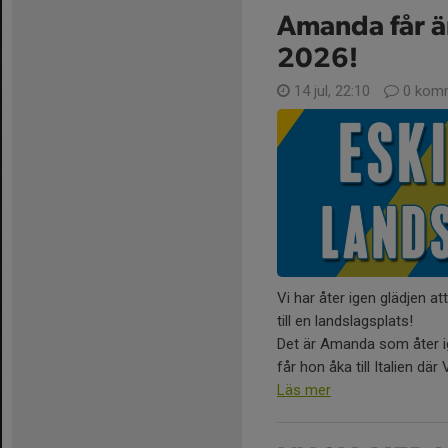
Amanda får ä
2026!
14 jul, 22:10
0 komm
Vi har åter igen glädjen a
till en landslagsplats!
Det är Amanda som åter i
får hon åka till Italien där V
Läs mer