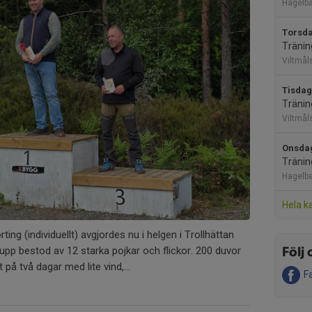
Hagelb
Torsda
Träning
Viltmål
Tisdag
Träning
Viltmål
Onsdag
Tränin
Hagelb
Hela k
ing (individuellt) avgjordes nu i helgen i Trollhättan
upp bestod av 12 starka pojkar och flickor. 200 duvor
Följ 
 på två dagar med lite vind,...
F