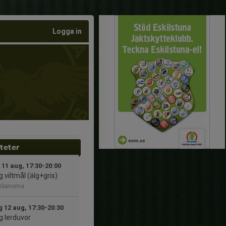
Logga in
iteter
 11 aug, 17:30-20:00
 viltmål (älg+gris)
sbanorna
 12 aug, 17:30-20:30
g lerduvor