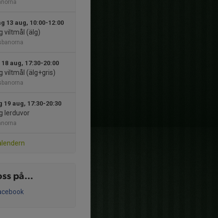
anorna
g 13 aug, 10:00-12:00
 viltmål (älg)
sbanorna
 18 aug, 17:30-20:00
 viltmål (älg+gris)
sbanorna
 19 aug, 17:30-20:30
g lerduvor
anorna
alendern
oss på...
acebook