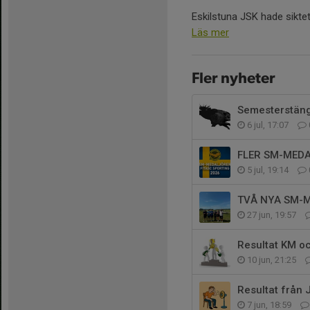
Eskilstuna JSK hade siktet i
Läs mer
Fler nyheter
Semesterstäng
6 jul, 17:07
FLER SM-MEDA
5 jul, 19:14
TVÅ NYA SM-M
27 jun, 19:57
Resultat KM o
10 jun, 21:25
Resultat från
7 jun, 18:59