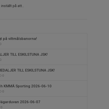
nställt på att...
t på viltmålsbanorna!
0
LJER TILL ESKILSTUNA JSK!
0
EDALJER TILL ESKILSTUNA JSK!
0
ch KMMÄ Sporting 2026-06-10
0
 Jägarduvan 2026-06-07
0