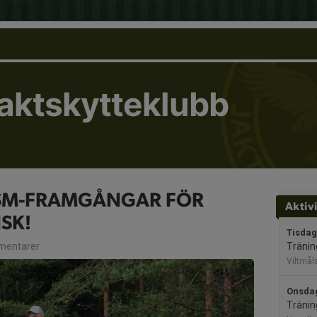
Jaktskytteklubb
SM-FRAMGÅNGAR FÖR
Aktiv
JSK!
Tisdag
entarer
Träning
Viltmål
Onsdag
Tränin