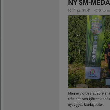
NY SM-MEDALJ
11 jul, 21:41
0 komm
Idag avgjordes 2026 års l
från när och fjärran besö
nybyggda banlayouter.