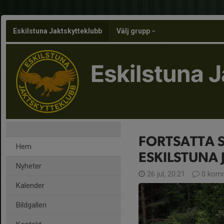
Eskilstuna Jaktskytteklubb
Välj grupp
Eskilstuna 
FORTSATTA 
Hem
ESKILSTUNA 
Nyheter
26 jul, 20:21
0 komm
Kalender
Bildgalleri