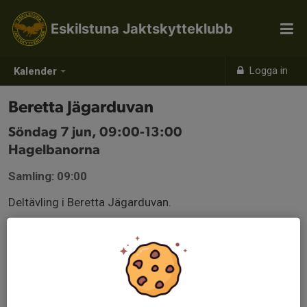
Eskilstuna Jaktskytteklubb
Logga in
Kalender
Beretta Jägarduvan
Söndag 7 jun, 09:00-13:00
Hagelbanorna
Samling: 09:00
Deltävling i Beretta Jägarduvan.