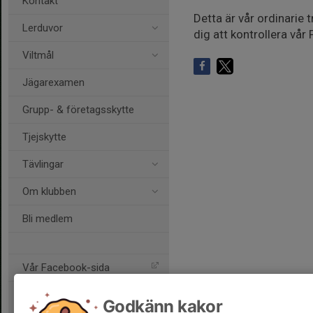
Kontakt
Detta är vår ordinarie
Lerduvor
dig att kontrollera vår
Viltmål
Jägarexamen
Grupp- & företagsskytte
Tjejskytte
Tävlingar
Om klubben
Bli medlem
Vår Facebook-sida
Godkänn kakor