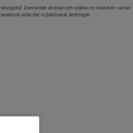
 träningstid. Denna kan ändras och ställas in med kort varse
 Facebook-sida där vi publicerar ändringar.