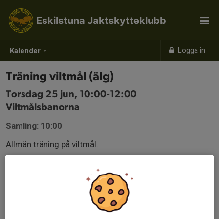
Eskilstuna Jaktskytteklubb
Logga in
Kalender
Träning viltmål (älg)
Torsdag 25 jun, 10:00-12:00
Viltmålsbanorna
Samling: 10:00
Allmän träning på viltmål.
Detta är vår ordinarie träningstid. Denna kan ändras och
ställas in med kort varsel. Vi rekommenderar dig att
kontrollera vår Facebook-sida där vi publicerar
ändringar.