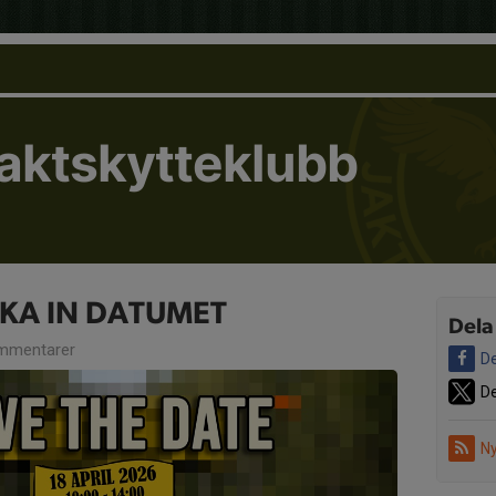
Jaktskytteklubb
BOKA IN DATUMET
Dela
mmentarer
De
De
Ny