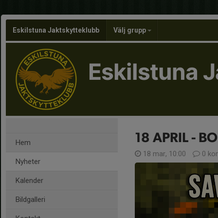
Eskilstuna Jaktskytteklubb
Välj grupp
Eskilstuna 
18 APRIL - 
Hem
18 mar, 10:00
0 ko
Nyheter
Kalender
Bildgalleri