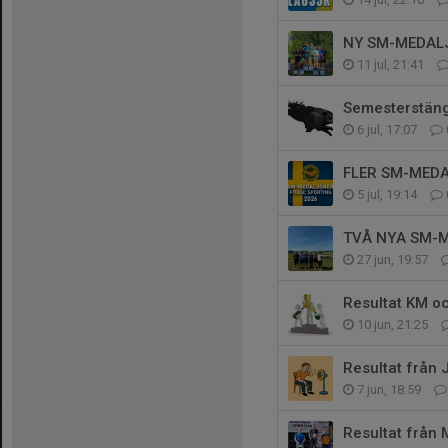
NY SM-MEDALJ
11 jul, 21:41
Semesterstäng
6 jul, 17:07
FLER SM-MEDA
5 jul, 19:14
TVÅ NYA SM-M
27 jun, 19:57
Resultat KM o
10 jun, 21:25
Resultat från
7 jun, 18:59
Resultat från