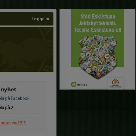
Logga in
 nyhet
la på Facebook
la på X
heter via RSS