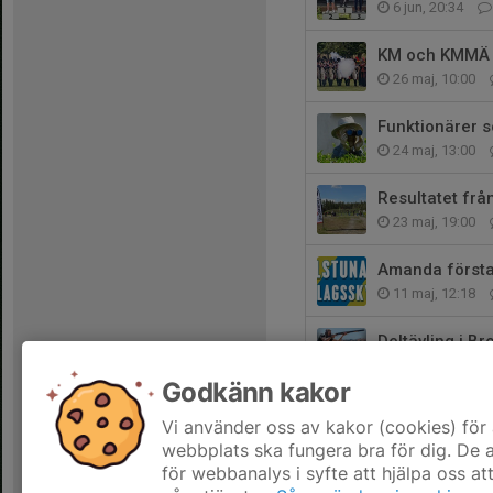
6 jun, 20:34
KM och KMMÄ 
26 maj, 10:00
Funktionärer s
24 maj, 13:00
Resultatet frå
23 maj, 19:00
Amanda första 
11 maj, 12:18
Deltävling i B
10 maj, 19:07
Godkänn kakor
Säsongens sta
Vi använder oss av kakor (cookies) för 
18 apr, 17:07
webbplats ska fungera bra för dig. De
för webbanalys i syfte att hjälpa oss at