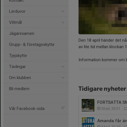
Kontakt
Lerduvor
Viltmål
Jägarexamen
Den 18 april händer det någ
Grupp- & företagsskytte
av lite tid mellan klockan 
Tjejskytte
Information kommer om b
Tävlingar
Om klubben
Tidigare nyheter
Bli medlem
FORTSATTA S
Vår Facebook-sida
26 jul, 20:21
Amanda får än
14 jul, 22:10