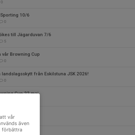
0
Sporting 10/6
0
ökes till Jägarduvan 7/6
5
n vår Browning Cup
0
landslagsskytt från Eskilstuna JSK 2026!
0
rowning Cup 22 maj
0
rtskott 2026
att vår
0
 används även
t förbättra