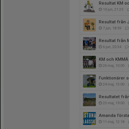
Resultat KM o
10 jun, 21:25
Resultat från
7 jun, 18:59
Resultat från
6 jun, 20:34
KM och KMMÄ 
26 maj, 10:00
Funktionärer s
24 maj, 13:00
Resultatet frå
23 maj, 19:00
Amanda första 
11 maj, 12:18