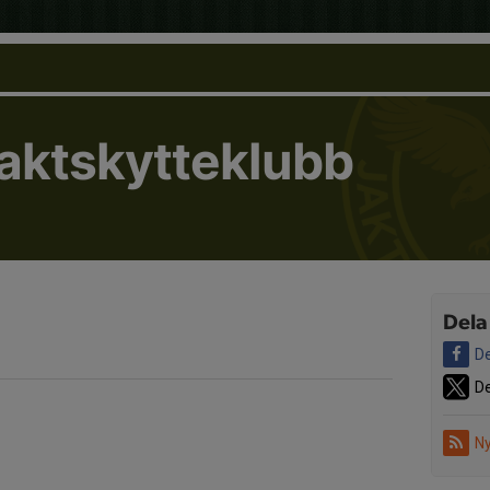
Jaktskytteklubb
d
Dela
De
De
Ny