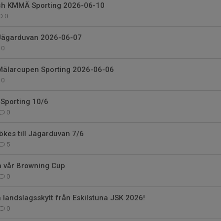
ch KMMÄ Sporting 2026-06-10
0
 Jägarduvan 2026-06-07
0
 Mälarcupen Sporting 2026-06-06
0
Sporting 10/6
0
ökes till Jägarduvan 7/6
5
n vår Browning Cup
0
landslagsskytt från Eskilstuna JSK 2026!
0