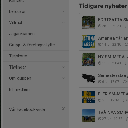
Kontakt
Tidigare nyheter
Lerduvor
FORTSATTA S
Viltmål
26 jul, 20:21
Jägarexamen
Amanda får än
Grupp- & företagsskytte
14 jul, 22:10
Tjejskytte
NY SM-MEDALJ
11 jul, 21:41
Tävlingar
Semesterstäng
Om klubben
6 jul, 17:07
Bli medlem
FLER SM-MEDA
5 jul, 19:14
Vår Facebook-sida
TVÅ NYA SM-M
27 jun, 19:57