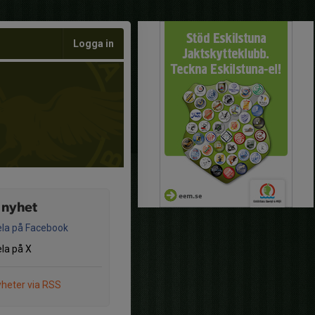
Logga in
 nyhet
la på Facebook
la på X
heter via RSS