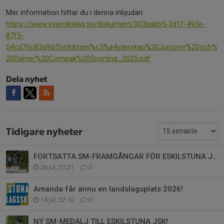
Mer information hittar du i denna inbjudan:
https://www.svenskalag.se/dokument/303babb5-3d1f-493e-
87f5-
54cd76c83a9d/Distriktsm%c3%a4sterskap%20Juniorer%20och%
20Damer%20Compak%20Sporting_2025.pdf
Dela nyhet
Tidigare nyheter
FORTSATTA SM-FRAMGÅNGAR FÖR ESKILSTUNA JSK!
26 jul, 20:21
0
Amanda får ännu en landslagsplats 2026!
14 jul, 22:10
0
NY SM-MEDALJ TILL ESKILSTUNA JSK!