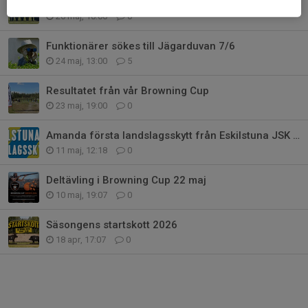
KM och KMMÄ Sporting 10/6
26 maj, 10:00
0
Funktionärer sökes till Jägarduvan 7/6
24 maj, 13:00
5
Resultatet från vår Browning Cup
23 maj, 19:00
0
Amanda första landslagsskytt från Eskilstuna JSK 2026!
11 maj, 12:18
0
Deltävling i Browning Cup 22 maj
10 maj, 19:07
0
Säsongens startskott 2026
18 apr, 17:07
0