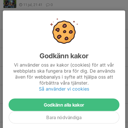
11 jul, 21:41
0
Semesterstängt på viltmålsbanorna!
6 jul, 17:07
0
FLER SM-MEDALJER TILL ESKILSTUNA JSK!
5 jul, 19:14
0
Godkänn kakor
TVÅ NYA SM-MEDALJER TILL ESKILSTUNA JSK!
27 jun, 19:57
0
Vi använder oss av kakor (cookies) för att vår
webbplats ska fungera bra för dig. De används
Resultat KM och KMMÄ Sporting 2026-06-10
även för webbanalys i syfte att hjälpa oss att
10 jun, 21:25
0
förbättra våra tjänster.
Så använder vi cookies
Resultat från Jägarduvan 2026-06-07
7 jun, 18:59
0
Godkänn alla kakor
Resultat från Mälarcupen Sporting 2026-06-06
6 jun, 20:34
0
Bara nödvändiga