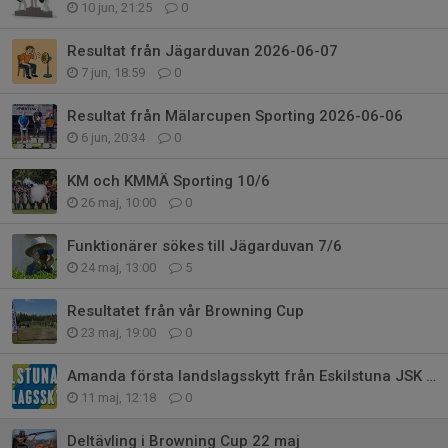
10 jun, 21:25
0
Resultat från Jägarduvan 2026-06-07
7 jun, 18:59
0
Resultat från Mälarcupen Sporting 2026-06-06
6 jun, 20:34
0
KM och KMMÄ Sporting 10/6
26 maj, 10:00
0
Funktionärer sökes till Jägarduvan 7/6
24 maj, 13:00
5
Resultatet från vår Browning Cup
23 maj, 19:00
0
Amanda första landslagsskytt från Eskilstuna JSK 2026!
11 maj, 12:18
0
Deltävling i Browning Cup 22 maj