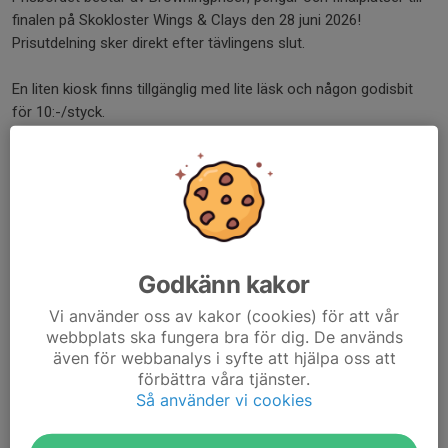
finalen på Skokloster Wings & Clays den 28 juni 2026!
Prisutdelning sker direkt efter tävlingens slut.
En liten kiosk finns tillgänglig med lite läsk och någon godisbit
för 10:-/styck.
Bra att veta
Vi har inget drickbart vatten på banorna.
Vattentoaletter finns.
Anmälan sker vid vår lilla stuga inne vid banorna om inget annat
meddelats innan, eller på plats.
Gott om parkeringsplatser! Större ekipage lämnas ute vid vår
Godkänn kakor
paviljong då det blir trångt inne vid banorna.
Vi använder oss av kakor (cookies) för att vår
webbplats ska fungera bra för dig. De används
Dela nyhet
även för webbanalys i syfte att hjälpa oss att
förbättra våra tjänster.
Så använder vi cookies
Tidigare nyheter