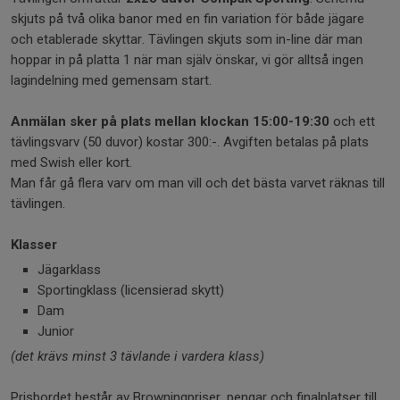
skjuts på två olika banor med en fin variation för både jägare
och etablerade skyttar. Tävlingen skjuts som in-line där man
hoppar in på platta 1 när man själv önskar, vi gör alltså ingen
lagindelning med gemensam start.
Anmälan sker på plats mellan klockan 15:00-19:30
och ett
tävlingsvarv (50 duvor) kostar 300:-. Avgiften betalas på plats
med Swish eller kort.
Man får gå flera varv om man vill och det bästa varvet räknas till
tävlingen.
Klasser
Jägarklass
Sportingklass (licensierad skytt)
Dam
Junior
(det krävs minst 3 tävlande i vardera klass)
Prisbordet består av Browningpriser, pengar och finalplatser till