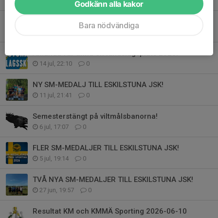
Godkänn alla kakor
FORTSATTA SM-FRAMGÅNGAR FÖR ESKILSTUNA JSK!
Bara nödvändiga
26 jul, 20:21
0
Amanda får ännu en landslagsplats 2026!
14 jul, 22:10
0
NY SM-MEDALJ TILL ESKILSTUNA JSK!
11 jul, 21:41
0
Semesterstängt på viltmålsbanorna!
6 jul, 17:07
0
FLER SM-MEDALJER TILL ESKILSTUNA JSK!
5 jul, 19:14
0
TVÅ NYA SM-MEDALJER TILL ESKILSTUNA JSK!
27 jun, 19:57
0
Resultat KM och KMMÄ Sporting 2026-06-10