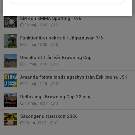
6 jun, 20:34
0
KM och KMMÄ Sporting 10/6
26 maj, 10:00
0
Funktionärer sökes till Jägarduvan 7/6
24 maj, 13:00
5
Resultatet från vår Browning Cup
23 maj, 19:00
0
Amanda första landslagsskytt från Eskilstuna JSK 2026!
11 maj, 12:18
0
Deltävling i Browning Cup 22 maj
10 maj, 19:07
0
Säsongens startskott 2026
18 apr, 17:07
0