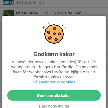
14 jul, 22:10
0
NY SM-MEDALJ TILL ESKILSTUNA JSK!
11 jul, 21:41
0
Semesterstängt på viltmålsbanorna!
6 jul, 17:07
0
FLER SM-MEDALJER TILL ESKILSTUNA JSK!
5 jul, 19:14
0
Godkänn kakor
TVÅ NYA SM-MEDALJER TILL ESKILSTUNA JSK!
Vi använder oss av kakor (cookies) för att vår
27 jun, 19:57
0
webbplats ska fungera bra för dig. De används
även för webbanalys i syfte att hjälpa oss att
Resultat KM och KMMÄ Sporting 2026-06-10
förbättra våra tjänster.
10 jun, 21:25
0
Så använder vi cookies
Resultat från Jägarduvan 2026-06-07
Godkänn alla kakor
7 jun, 18:59
0
Bara nödvändiga
Resultat från Mälarcupen Sporting 2026-06-06